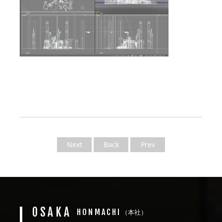
Next
Back
Prev
OSAKA
HONMACHI
（本社）