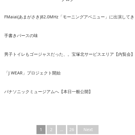
FMaiai(あまがさき)82.0MHz「モーニングアベニュー」に出演して
手書きパースの味
男子トイレもゴージャスだった、。宝塚北サービスエリア【内覧会】
「J WEAR」プロジェクト開始
パナソニックミュージアムへ【本日一般公開】
1
2
…
26
Next