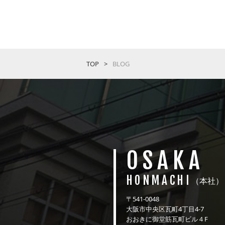
TOP
BLOG
OSAKA
HONMACHI
（本社）
〒541-0048
大阪市中央区瓦町4丁目4-7
おおきに御堂筋瓦町ビル４F