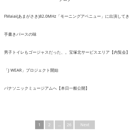
FMaiai(あまがさき)82.0MHz「モーニングアベニュー」に出演して
手書きパースの味
男子トイレもゴージャスだった、。宝塚北サービスエリア【内覧会】
「J WEAR」プロジェクト開始
パナソニックミュージアムへ【本日一般公開】
1
2
…
26
Next