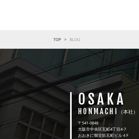
TOP
BLOG
OSAKA
HONMACHI
（本社）
〒541-0048
大阪市中央区瓦町4丁目4-7
おおきに御堂筋瓦町ビル４F