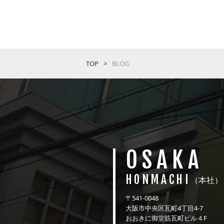
TOP
BLOG
OSAKA
HONMACHI
（本社）
〒541-0048
大阪市中央区瓦町4丁目4-7
おおきに御堂筋瓦町ビル４F