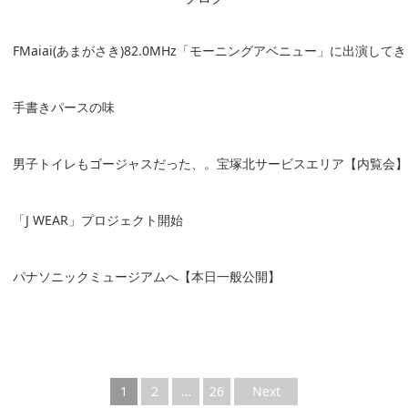
FMaiai(あまがさき)82.0MHz「モーニングアベニュー」に出演して
手書きパースの味
男子トイレもゴージャスだった、。宝塚北サービスエリア【内覧会】
「J WEAR」プロジェクト開始
パナソニックミュージアムへ【本日一般公開】
1
2
…
26
Next