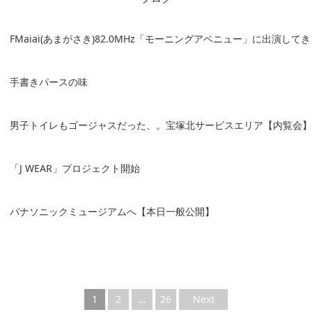
FMaiai(あまがさき)82.0MHz「モーニングアベニュー」に出演して
手書きパースの味
男子トイレもゴージャスだった、。宝塚北サービスエリア【内覧会】
「J WEAR」プロジェクト開始
パナソニックミュージアムへ【本日一般公開】
1
2
…
26
Next