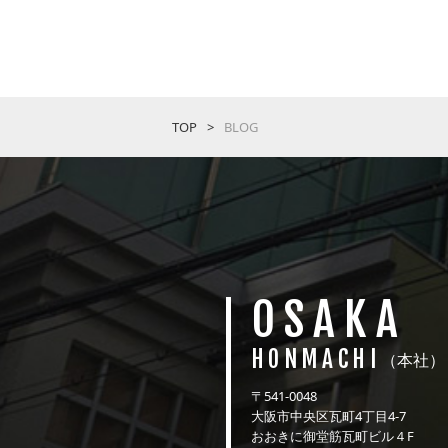
TOP
BLOG
OSAKA
HONMACHI
（本社）
〒541-0048
大阪市中央区瓦町4丁目4-7
おおきに御堂筋瓦町ビル４F