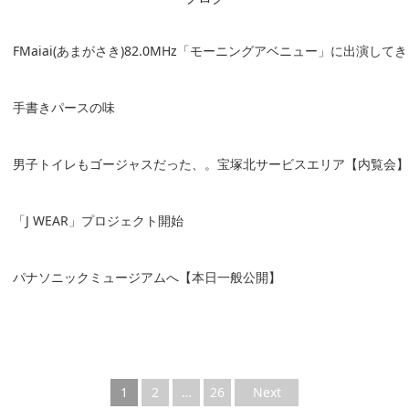
FMaiai(あまがさき)82.0MHz「モーニングアベニュー」に出演して
手書きパースの味
男子トイレもゴージャスだった、。宝塚北サービスエリア【内覧会】
「J WEAR」プロジェクト開始
パナソニックミュージアムへ【本日一般公開】
1
2
…
26
Next