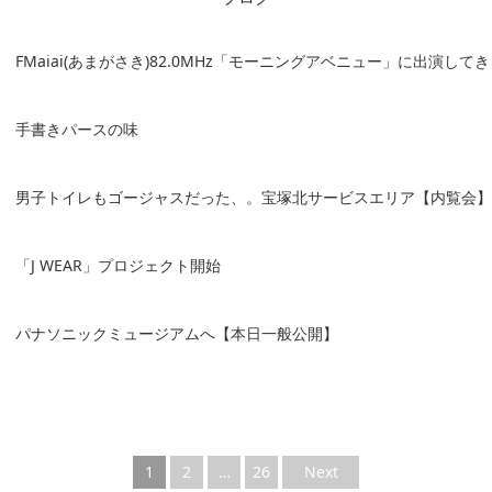
FMaiai(あまがさき)82.0MHz「モーニングアベニュー」に出演して
手書きパースの味
男子トイレもゴージャスだった、。宝塚北サービスエリア【内覧会】
「J WEAR」プロジェクト開始
パナソニックミュージアムへ【本日一般公開】
1
2
…
26
Next