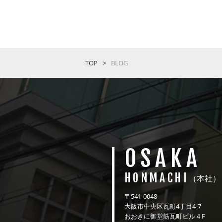
TOP
BLOG
OSAKA
HONMACHI
（本社）
〒541-0048
大阪市中央区瓦町4丁目4-7
おおきに御堂筋瓦町ビル４F