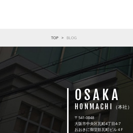
TOP
BLOG
OSAKA
HONMACHI
（本社）
〒541-0048
大阪市中央区瓦町4丁目4-7
おおきに御堂筋瓦町ビル４F