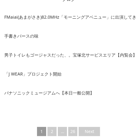
FMaiai(あまがさき)82.0MHz「モーニングアベニュー」に出演して
手書きパースの味
男子トイレもゴージャスだった、。宝塚北サービスエリア【内覧会】
「J WEAR」プロジェクト開始
パナソニックミュージアムへ【本日一般公開】
1
2
…
26
Next