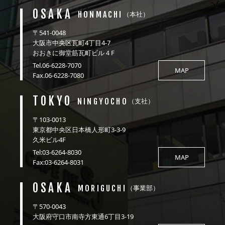
OSAKA
HONMACHI
（本社）
〒541-0048
大阪市中央区瓦町4丁目4-7
おおきに御堂筋瓦町ビル４F
Tel.06-6228-7070
MAP
Fax.06-6228-7080
TOKYO
NINGYOCHO
（支社）
〒103-0013
東京都中央区日本橋人形町3-3-9
久米ビル4F
Tel:03-6264-8030
MAP
Fax:03-6264-8031
OSAKA
MORIGUCHI
（事業部）
〒570-0043
大阪府守口市南寺方東通6丁目3-19