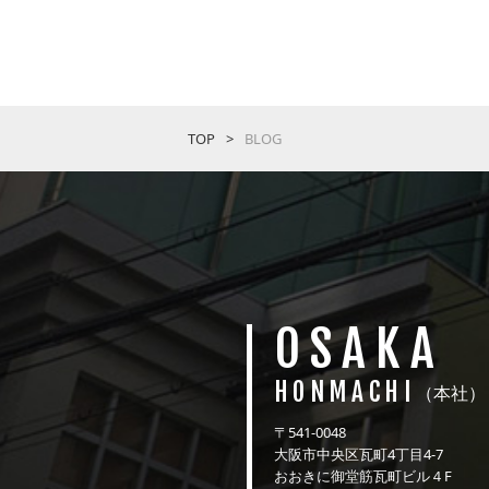
TOP
BLOG
OSAKA
HONMACHI
（本社）
〒541-0048
大阪市中央区瓦町4丁目4-7
おおきに御堂筋瓦町ビル４F