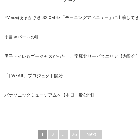
FMaiai(あまがさき)82.0MHz「モーニングアベニュー」に出演して
手書きパースの味
男子トイレもゴージャスだった、。宝塚北サービスエリア【内覧会】
「J WEAR」プロジェクト開始
パナソニックミュージアムへ【本日一般公開】
1
2
…
26
Next