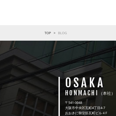
TOP
BLOG
OSAKA
HONMACHI
（本社）
〒541-0048
大阪市中央区瓦町4丁目4-7
おおきに御堂筋瓦町ビル４F