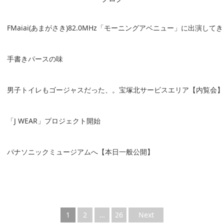
FMaiai(あまがさき)82.0MHz「モーニングアベニュー」に出演して
手書きパースの味
男子トイレもゴージャスだった、。宝塚北サービスエリア【内覧会】
「J WEAR」プロジェクト開始
パナソニックミュージアムへ【本日一般公開】
1
2
…
26
Next