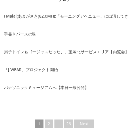
FMaiai(あまがさき)82.0MHz「モーニングアベニュー」に出演して
手書きパースの味
男子トイレもゴージャスだった、。宝塚北サービスエリア【内覧会】
「J WEAR」プロジェクト開始
パナソニックミュージアムへ【本日一般公開】
1
2
…
26
Next