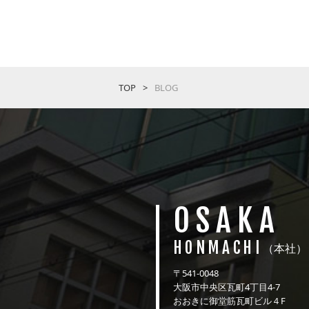
TOP
BLOG
OSAKA
HONMACHI
（本社）
〒541-0048
大阪市中央区瓦町4丁目4-7
おおきに御堂筋瓦町ビル４F