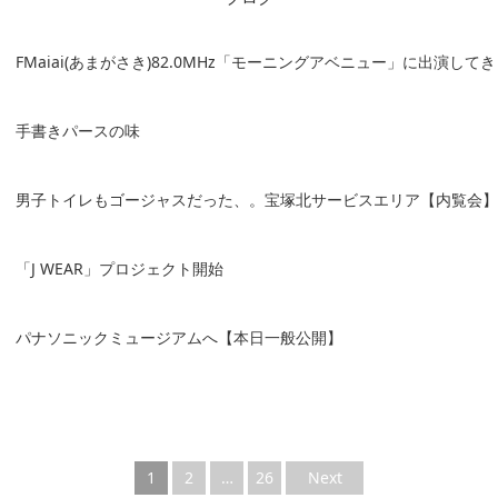
FMaiai(あまがさき)82.0MHz「モーニングアベニュー」に出演して
手書きパースの味
男子トイレもゴージャスだった、。宝塚北サービスエリア【内覧会】
「J WEAR」プロジェクト開始
パナソニックミュージアムへ【本日一般公開】
1
2
…
26
Next