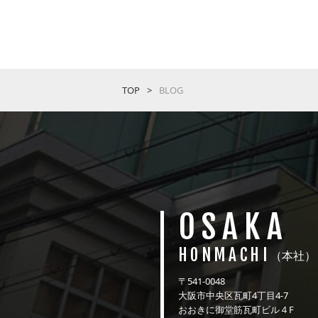
TOP
BLOG
OSAKA
HONMACHI
（本社）
〒541-0048
大阪市中央区瓦町4丁目4-7
おおきに御堂筋瓦町ビル４F