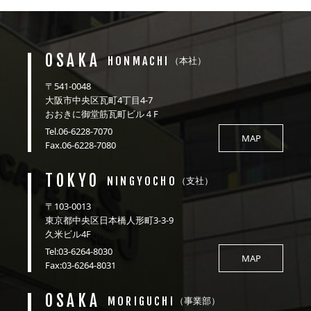
OSAKA
HONMACHI
（本社）
〒541-0048
大阪市中央区瓦町4丁目4-7
おおきに御堂筋瓦町ビル４F
Tel.06-6228-7070
MAP
Fax.06-6228-7080
TOKYO
NINGYOCHO
（支社）
〒103-0013
東京都中央区日本橋人形町3-3-9
久米ビル4F
Tel:03-6264-8030
MAP
Fax:03-6264-8031
OSAKA
MORIGUCHI
（事業部）