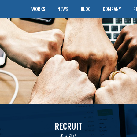
WORKS
NEWS
BLOG
COMPANY
R
RECRUIT
求人案内