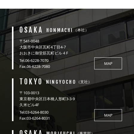
OSAKA
HONMACHI
（本社）
〒541-0048
大阪市中央区瓦町4丁目4-7
おおきに御堂筋瓦町ビル４F
Tel.06-6228-7070
MAP
Fax.06-6228-7080
TOKYO
NINGYOCHO
（支社）
〒103-0013
東京都中央区日本橋人形町3-3-9
久米ビル4F
Tel:03-6264-8030
MAP
Fax:03-6264-8031
OSAKA
MORIGUCHI
（事業部）