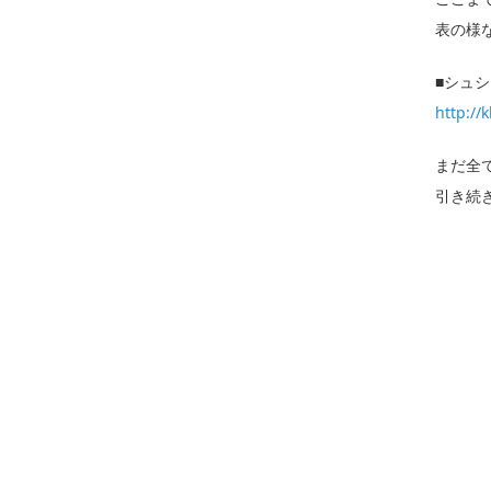
表の様
■シュ
http://
まだ全
引き続