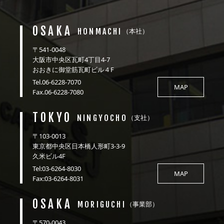
OSAKA
HONMACHI
（本社）
〒541-0048
大阪市中央区瓦町4丁目4-7
おおきに御堂筋瓦町ビル４F
Tel.06-6228-7070
MAP
Fax.06-6228-7080
TOKYO
NINGYOCHO
（支社）
〒103-0013
東京都中央区日本橋人形町3-3-9
久米ビル4F
Tel:03-6264-8030
MAP
Fax:03-6264-8031
OSAKA
MORIGUCHI
（事業部）
〒570-0043