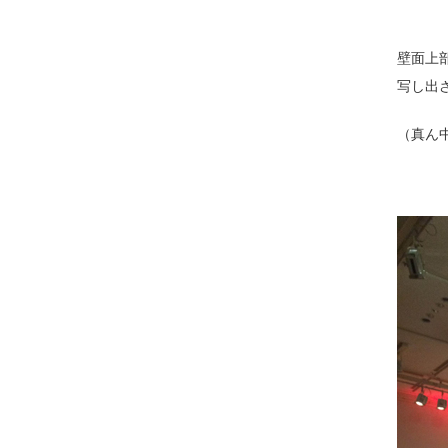
壁面上
写し出
（真ん