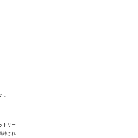
た。
ットリー
洗練され