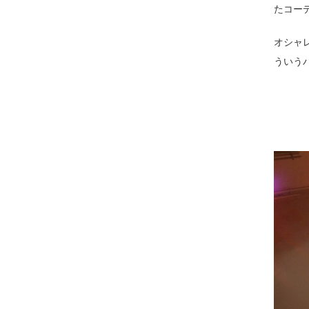
たコー
オシャ
ういう