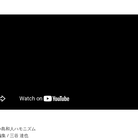
。
 小島和人ハモニズム
集 / 三谷 達也