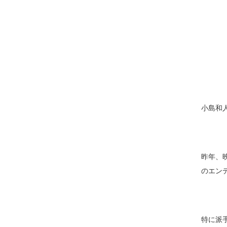
小島和
昨年、映
のエンデ
特に派