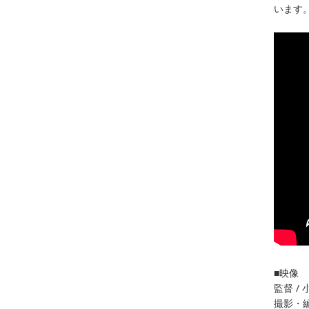
います
■映像
監督 /
撮影・編