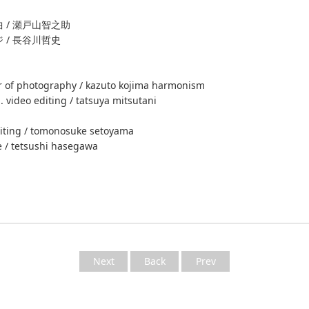
 / 瀬戸山智之助
 / 長谷川哲史
r of photography / kazuto kojima harmonism
 video editing / tatsuya mitsutani
iting / tomonosuke setoyama
 / tetsushi hasegawa
Next
Back
Prev