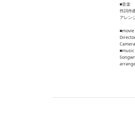
■音楽
作詞作曲
アレンジ
■movie
Directo
Camera.
■music
Songwr
arrange